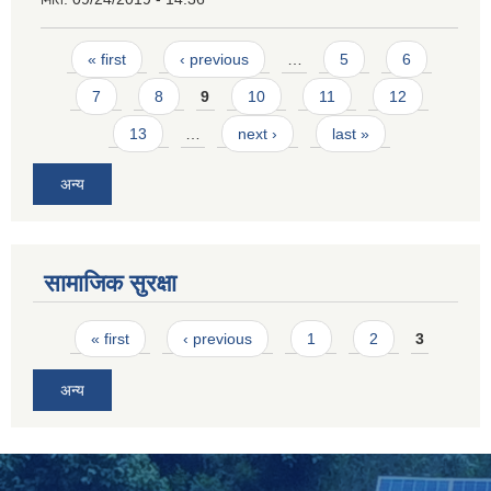
Pages
« first
‹ previous
…
5
6
7
8
9
10
11
12
13
…
next ›
last »
अन्य
SUSWA - सवैका लागि दिगो खानेपानी, सरसफाइ तथा स्वच्छता आयोजना
सामाजिक सुरक्षा
Pages
« first
‹ previous
1
2
3
अन्य