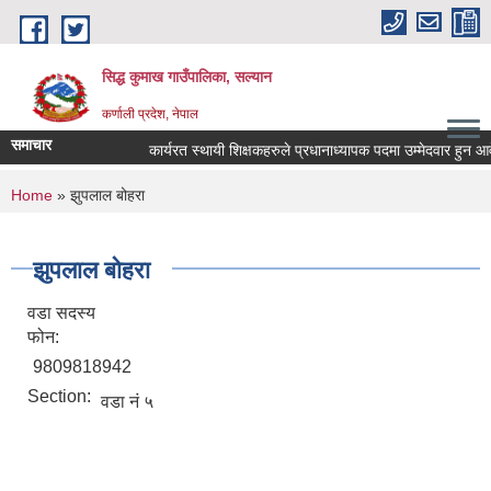
Skip to main content
सिद्ध कुमाख गाउँपालिका, सल्यान
कर्णाली प्रदेश, नेपाल
समाचार
कार्यरत स्थायी शिक्षकहरुले प्रधानाध्यापक पदमा उम्मेदवार हुन आवेदन 
You are here
Home
» झुपलाल बोहरा
झुपलाल बोहरा
वडा सदस्य
फोन:
9809818942
Section:
वडा नं ५