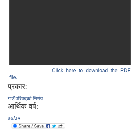
SUSWA - सवैका लागि दिगो खानेपानी, सरसफाइ तथा स्वच्छता आयोजना
Click here to download the PDF
file.
प्रकार:
गाउँ परिषदको निर्णय
आर्थिक वर्ष:
७४/७५