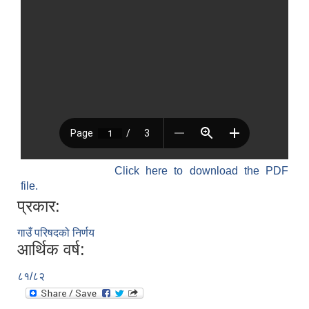
SUSWA - सवैका लागि दिगो खानेपानी, सरसफाइ तथा स्वच्छता आयोजना
Click here to download the PDF
file.
प्रकार:
गाउँ परिषदको निर्णय
आर्थिक वर्ष:
८१/८२